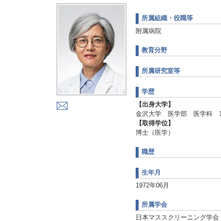
所属組織・役職等
附属病院
教育分野
所属研究室等
学歴
【出身大学】
金沢大学 医学部 医学科 19
【取得学位】
博士（医学）
職歴
生年月
1972年06月
所属学会
日本マススクリーニング学会