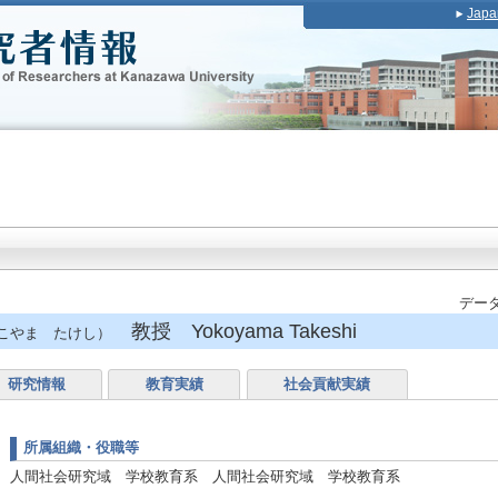
Japa
データ
教授 Yokoyama Takeshi
こやま たけし）
研究情報
教育実績
社会貢献実績
所属組織・役職等
人間社会研究域 学校教育系 人間社会研究域 学校教育系