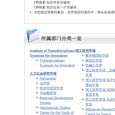
OR搜索
:包含所有关键词
OR検索
:包含任意一个关键词
当您指定搜索对象后，在所指定的项目中，将会自动进
Institute of Transdisciplinary
理工研究学域
Sciences for Innovation
数学物理科学类
Transdisciplinary
物质化学类
Sciences for Innovation
机械工学类
理工研究学域 边
人文社会研究学域
学系
Humanities
理工研究学域 电子
法学类
通信学系
经济学经营学类
理工研究学域 地球
学校教育类
基盘学系
Regional Development
理工研究学域 生命
Studies
学系
International Studies
Advanced Researc
Center for the Study of
Center for Space