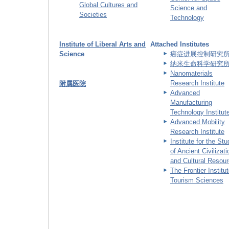
Global Cultures and
Science and
Societies
Technology
Institute of Liberal Arts and
Attached Institutes
Science
癌症进展控制研究
纳米生命科学研究
Nanomaterials
Research Institute
附属医院
Advanced
Manufacturing
Technology Institut
Advanced Mobility
Research Institute
Institute for the St
of Ancient Civilizat
and Cultural Resou
The Frontier Institut
Tourism Sciences