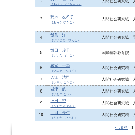
2
人間社会研究域 
（あべ そういちろう）
荒木 友希子
3
人間社会研究域 
（あらき ゆきこ）
飯島 洋
4
人間社会研究域 
（いいじま ひろし）
飯田 玲子
5
国際基幹教育院
（いいだ れいこ）
猪瀬 千尋
6
人間社会研究域 
（いのせ ちひろ）
入江 浩司
7
人間社会研究域 
（いりえ こうじ）
岩津 航
8
人間社会研究域 
（いわつ こう）
上田 望
9
人間社会研究域 
（うえだ のぞむ）
上田 長生
10
人間社会研究域 
（うえだ ひさお）
<<最初
1