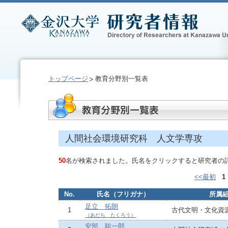
トップページ
教育分野別一覧表
人間社会環境研究科 人文学専攻
50
名が検索されました。氏名をクリックすると研究者の
<<最初
1
No.
氏名（フリガナ）
所属
足立 拓朗
1
古代文明・文化資
（あだち たくろう）
安部 聡一郎