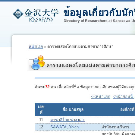
หน้าแรก
ตารางแสดงโดยแบ่งตามสาขาการศึกษา
ค้นพบ
32
คน เมื่อคลิกที่ชื่อ ข้อมูลรายละเอียดของผู้วิจัยจ
<<หน้าแรก
<หน้าก่อนนี้
เลข
ชื่อ-นามสกุล
องค์กรที่
ที่
11
มาซาฮิโกะ ซางาเอะ
12
SAWATA, Yoichi
สำนักงานบริหาร
สถาบันวิจัยเพื่อคว