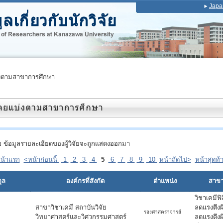
Japa
งตามสาขาการศึกษา
ื่อ ข้อมูลรายละเอียดของผู้วิจัยจะถูกแสดงออกมา
น้าแรก
<หน้าก่อนนี้
1
2
3
4
5
6
7
8
9
10
หน้าถัดไป>
หน้าสุดท้
ุล
องค์กรที่สังกัด
ตำแหน่ง
สาขาท
วิชาเคมีฟิ
สาขาวิชาเคมี สถาบันวิจัย
ลดแรงตึง
รองศาสตราจารย์
วิทยาศาสตร์และวิศวกรรมศาสตร์
ลดแรงตึงผิ