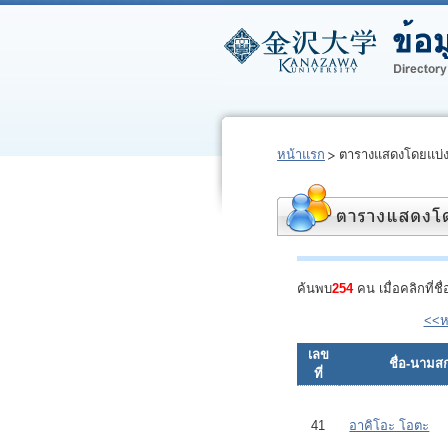
หน้าแรก
ตารางแสดงโดยแบ่
ค้นพบ
254
คน เมื่อคลิกที่ช
<<ห
เลข
ชื่อ-นามสก
ที่
41
อาคิโอะ โอตะ