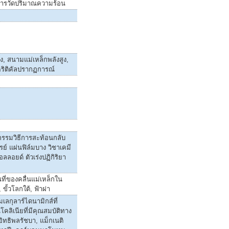
การวัดปริมาณความร้อน
ง, สนามแม่เหล็กพลังสูง,
ริติคัลปรากฏการณ์
กรรมวิธีการสะท้อนกลับ
รย์ แผ่นฟิล์มบาง วิชาเคมี
คอลลอยด์ ตัวเร่งปฏิกิริยา
นที่ของคลื่นแม่เหล็กใน
ขั้วโลกใต้, ฟ้าผ่า
เลกุลาร์ไดนามิกส์ที่
โคลิเนียที่มีคุณสมบัติทาง
อิทธิพลรัชบา, แม็กเนติ