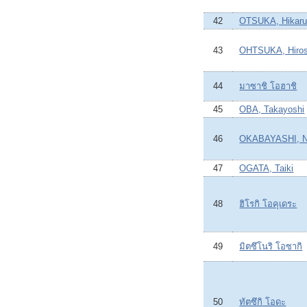
42
OTSUKA, Hikar
43
OHTSUKA, Hiros
44
มาซาชิ โอฮาชิ
45
OBA, Takayoshi
46
OKABAYASHI, N
47
OGATA, Taiki
48
ฮิโรกิ โอคุเดระ
49
มิตซึโนริ โอซากิ
50
ทัตซึกิ โอดะ