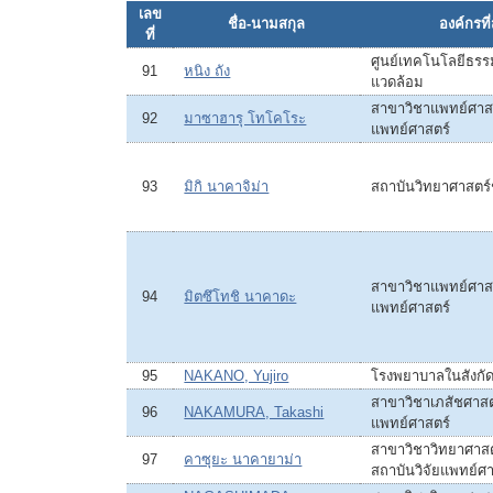
เลข
ชื่อ-นามสกุล
องค์กรที่
ที่
ศูนย์เทคโนโลยีธรรม
91
หนิง ถัง
แวดล้อม
สาขาวิชาแพทย์ศาสต
92
มาซาฮารุ โทโคโระ
แพทย์ศาสตร์
93
มิกิ นาคาจิม่า
สถาบันวิทยาศาสตร
สาขาวิชาแพทย์ศาสต
94
มิตซึโทชิ นาคาดะ
แพทย์ศาสตร์
95
NAKANO, Yujiro
โรงพยาบาลในสังกั
สาขาวิชาเภสัชศาสตร
96
NAKAMURA, Takashi
แพทย์ศาสตร์
สาขาวิชาวิทยาศาส
97
คาซุยะ นาคายาม่า
สถาบันวิจัยแพทย์ศา