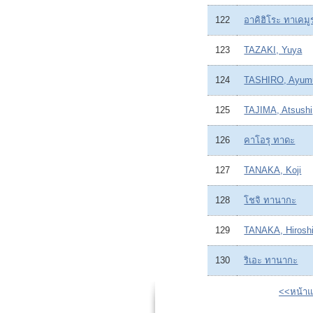
122
อาคิฮิโระ ทาเคมู
123
TAZAKI, Yuya
124
TASHIRO, Ayum
125
TAJIMA, Atsushi
126
คาโอรุ ทาดะ
127
TANAKA, Koji
128
โชจิ ทานากะ
129
TANAKA, Hirosh
130
ริเอะ ทานากะ
<<หน้า