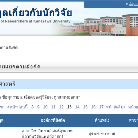
Japa
ตามสังกัด
ศาสตร์
ื่อ ข้อมูลรายละเอียดของผู้วิจัยจะถูกแสดงออกมา
แรก
<หน้าก่อนนี้
8
9
10
11
12
13
14
15
16
17
หน้าถัดไป>
หน้าส
ุล
องค์กรที่สังกัด
ตำแหน่ง
สาขาท
สาขาวิชาวิทยาศาสตร์สุขภาพ
ผู้ช่วยศาสตราจารย์
สถาบันวิจัยแพทย์ศาสตร์