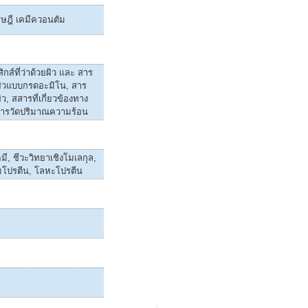
ฤษฎี เคมีควอนตัม
สิกส์ที่ว่าด้วยผิว และ สาร
ผิวแบบกรดอะมิโน, สาร
ว, สสารที่เกี่ยวข้องทาง
การวัดปริมาณความร้อน
มี, ชีวะวิทยาเชิงโมเลกุล,
มโปรตีน, โลหะโปรตีน