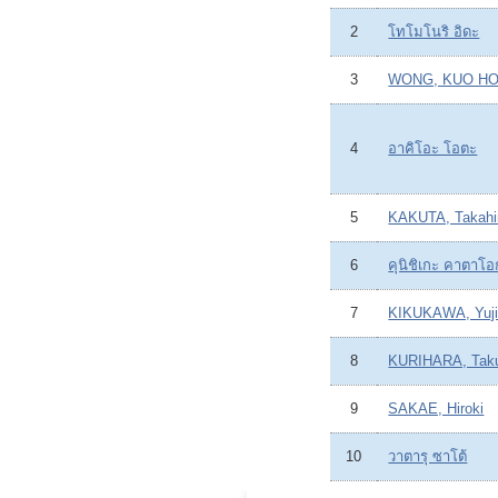
2
โทโมโนริ อิดะ
3
WONG, KUO H
4
อาคิโอะ โอตะ
5
KAKUTA, Takahi
6
คุนิชิเกะ คาตาโ
7
KIKUKAWA, Yuj
8
KURIHARA, Tak
9
SAKAE, Hiroki
10
วาตารุ ซาโต้