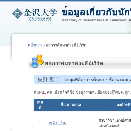
หน้าแรก
ผลการค้นหาด้วยคีย์เวิร์ด
矢野 聖二
(กลุ่มที่ต้องการค้นหา：ชื่อ-นามสกุ
ค้นพบ
1
คน เมื่อคลิกที่ชื่อ ข้อมูลรายละเอียดของผู้วิจัยจะ
เลข
ชื่อ-นามสกุล
องค์กรที่
ที่
สาขาวิชาแพทย์ศาสต
1
เซจิ ยาโนะ
แพทย์ศาสตร์