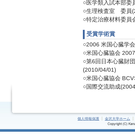
○医学類入試本部委員 委
○生理検査室 委員(20
○特定治療材料委員会 委
受賞学術賞
○2006 米国心臓学会基礎
○米国心臓協会 2007 Mel
○第6回日本心臓財
(2010/04/01)
○米国心臓協会 BCVS 
○国際交流助成(2004/
個人情報保護
金沢大学ホーム