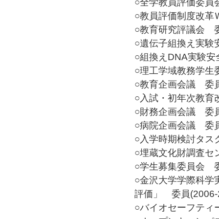
○全学教員評価委員会 委
○教員評価制度改革ＷＧ
○教育研究評議会 委員(
○遺伝子組換え実験安全
○組換えDNA実験安全
○理工学域教務学生委員
○教育企画会議 委員(2
○入試・初年次教育改革
○財務企画会議 委員(2
○病院企画会議 委員(2
○入学時期検討タスクフ
○埋蔵文化財調査センタ
○学生募集委員会 委員(
○金沢大学学際科学
評価」 委員(2006-2
○バイオセーフティー委