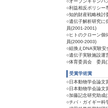
○オープンキャンパス
○利益相反ポリシー専門
○知的財産戦略検討委員
○遺伝子解析研究に
員(2001-2001)
○ヒトのクローン個
員(2000-2003)
○組換えDNA実験安全
○遺伝子実験施設運営委
○体育委員会 委員(19
受賞学術賞
○日本動物学会論文賞(20
○日本動物学会論文賞(19
○加藤記念研究助成(199
○チバ・ガイギー科学振